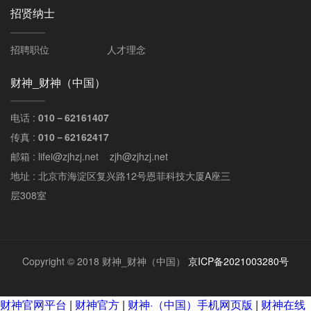
招贤纳士
招聘职位
人才理念
财神_财神（中国）
电话 :
010－62161407
传真 :
010－62162417
邮箱 : lifei@zjhzj.net zjh@zjhzj.net
地址 : 北京市海淀区复兴路12号恩菲科技大厦A座三
层308室
Copyright © 2018 财神_财神（中国）
京ICP备2021003280号
财神官网平台
|
财神官方
|
财神·（中国）手机网页版
|
财神在线