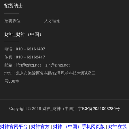
招贤纳士
招聘职位
人才理念
财神_财神（中国）
电话 :
010－62161407
传真 :
010－62162417
邮箱 : lifei@zjhzj.net zjh@zjhzj.net
地址 : 北京市海淀区复兴路12号恩菲科技大厦A座三
层308室
Copyright © 2018 财神_财神（中国）
京ICP备2021003280号
财神官网平台
|
财神官方
|
财神·（中国）手机网页版
|
财神在线